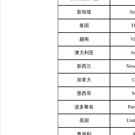
新加坡
Si
泰国
Th
越南
V
澳大利亚
Au
新西兰
New
加拿大
C
墨西哥
M
波多黎各
Pue
美国
Unit
奥地利
A