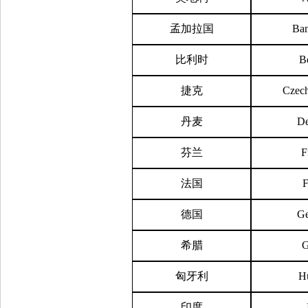
孟加拉国
Ban
比利时
B
捷克
Czech
丹麦
D
芬兰
F
法国
F
德国
G
希腊
G
匈牙利
H
印度