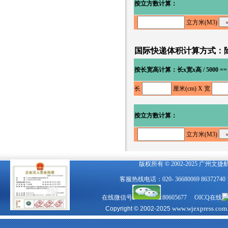
按立方数计算
：
立方米(M3)
国际快递体积计算方式：除
按长宽高计算：长x宽x高 / 5000 ==
长
厘米(cm) X 宽
按立方数计算
：
立方米(M3)
版权所有 © 2002-2025 广州文
客服热线电话：020- 36680069 863727
在线微信号
:80605677 OICQ在线
www.wjexpress.com
Copyright © 2002-2025