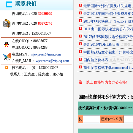
最新国际e特快资费及相关规定
咨询电话1：020-
36680069
最新2018年国际e特快资费及相
2018年联邦快递IP（FedEx）
咨询电话2：020-
86372740
DHL出口国际快递运费公布价-
咨询电话3：15360013007
2017年UPS国际快递价格表及
在线OICQ1：80605677
最新2016年DHL价目表
点击数:213
在线OICQ2：89334288
中国邮政航空小包出广州价格
在线MSN：
wjexpress@msn.com
国内航空价格表
点击数:47133 [20
在线E_MAIL：
wjexpress@vip.qq.com
投拆电话：（0）15360013007
商业发票格式下载commercial invo
联系人：王先生，陈先生，唐小姐
注
：
以上 价格均为官方公布格!
国际快递体积计算方式：除
按长宽高计算：长x宽x高 / 6000 ==
长
厘米(cm) X 宽