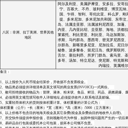
阿尔及利亚、美属萨摩亚、安多拉、安哥
宁、百慕大、不丹、玻利维亚、博茨瓦纳
国、乍得、智利、哥伦比亚、科么罗、刚
提、多米尼加、多米尼加共和国、东帝汶
岛、法属圭亚那、法属波利尼西亚、加蓬
内亚、几内亚比绍、圭亚那、海地、洪都
八区：非洲、拉丁美洲、世界其他
莱索托、利比里亚、利比亚、马达加斯加
地区
求斯、马约群岛、墨西哥、密克罗尼西亚
尔群岛、新喀里多尼亚、尼加拉瓜、尼日
秘鲁、波多黎各、留尼汪岛、俄罗斯联邦
舌尔、塞拉利昂、所罗门群岛、索马里、
多哥、汤加、特立尼达、突尼斯、特克斯
内瑞拉、英属维
备注：
1、以上报价为人民币现金结算价，开收据不含发票税金。
2、物品类必须提供详细清单及英文填写的商业发票(INVOICE)一式两份。
3、敞司拒绝接收的物品为：冒牌、液体、粉末状、食品、鲜活、药品、易燃易爆、
4、必须用英文规范填写收件人详细地址,必须提供收件人联系电话及邮编。
5、实重轻而体积大的货则按体积重计算。体积重量的计算公式为：
体积重量（公斤）=长（厘米）*宽（厘米）*高（厘米）/5000（立方厘米）
6、以上价格不包含目的地海关税金及其它杂费(税金及杂费由目的地收件人自理)。
7、所交快件须提供申报价值，否则视敞司代为申报，如因申报问题而产生的一切后
8、易碎品自行包装或委托本公司包装，损坏本公司慨不负责。