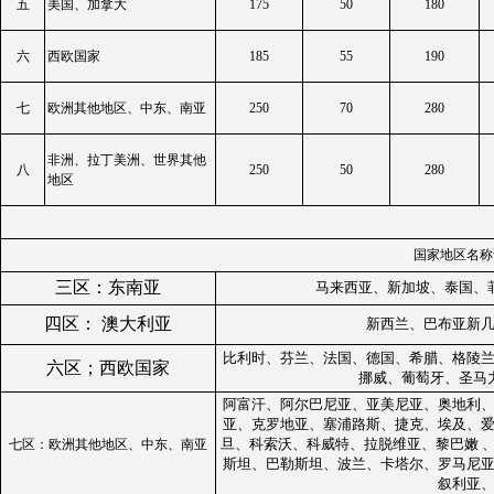
五
美国、加拿大
175
50
180
六
西欧国家
185
55
190
七
欧洲其他地区、中东、南亚
250
70
280
非洲、拉丁美洲、世界其他
八
250
50
280
地区
国家地区名称
三区：东南亚
马来西亚、新加坡、泰国、
四区： 澳大利亚
新西兰、巴布亚新
比利时、芬兰、法国、德国、希腊、格陵
六区；西欧国家
挪威、葡萄牙、圣马
阿富汗、阿尔巴尼亚、亚美尼亚、奥地利
亚、克罗地亚、塞浦路斯、捷克、埃及、
旦、科索沃、科威特、拉脱维亚、黎巴嫩 
七区：欧洲其他地区、中东、南亚
斯坦、巴勒斯坦、波兰、卡塔尔、罗马尼
叙利亚