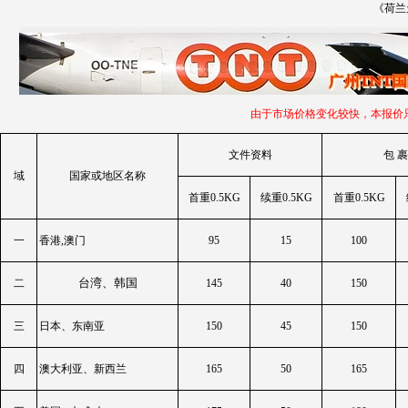
《荷兰
由于市场价格变化较快，本报价只作参考
文件资料
包 裹
域
国家或地区名称
首重
0.5KG
续重
0.5KG
首重
0.5KG
一
香港,澳门
95
15
100
台湾、韩国
二
145
40
150
三
日本、东南亚
150
45
150
四
澳大利亚、新西兰
165
50
165