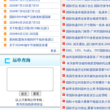
2026年7月27日至8月2日
2026年7月13日至7月19
国际空运 机场订仓位 国际空派专
2026年7月6日至7月12日
国际快递末端派送拒收・低成本
国际EMS中邮产品恢复欧盟国家
国际快递商业发票合规填写规范
2026年6月29日至7月5日
国际快递DHL尺寸限制一览表-各
关于欧盟正式取消150欧元进口
国际快递热门推荐-广州市国际快
2026年6月22日-28日国
国际快递邮寄可中途更改收货地
新的欧盟海关规则对于低价值进口
DHL 清关通知 ,进口邮件清关,D
关于2026年端午节假期安排通
DHL、UPS、FedEx、TNT国
更多...
如何选择国际快递渠道-广州文捷
有关邮寄含磁性物质货物的托运
国际快递空运到欧盟国家需要VAT
美国空派海关清关被扣如何处理-
国际空运对应航空公司有哪些？
邮寄东西到国外怎么寄,寄国际快
寄国际快递时效延误怎么处理呢
点
以上只查询公司专线，
国际小包最大重量不能超过多少
查询其他线路请按这..
国际空运与海运,重量与体积的计