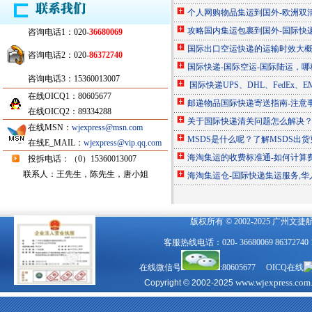
个人网购物品集运到国外-欧洲双
攻略国内集运包裹到国外-国际快
咨询电话1：020-
36680069
国际出口空运快递的运输时效大
咨询电话2：020-
86372740
国际快递-国际空运-国际陆运，
咨询电话3：15360013007
国际快递UPS、DHL、FedEx、
在线OICQ1：80605677
邮递物品国际快递寄送指南-注意
在线OICQ2：89334288
关于国际快递清关问题怎么解决
在线MSN：
wjexpress@msn.com
MSDS是什么呢？了解MSDS出
在线E_MAIL：
wjexpress@vip.qq.com
海淘集运的收费标准通-如何计算
投拆电话：（0）15360013007
联系人：王先生，陈先生，唐小姐
海淘集运仓-国际快递集运服务,
版权所有 © 2002-2025 广州文
客服热线电话：020- 36680069 863727
在线微信号
:80605677 OICQ在线
www.wjexpress.com
Copyright © 2002-2025