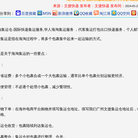
来源：文捷快递
发布者：
文捷快递
发布间：
2024-05-2
分享到：
百度搜藏
MSN
新浪微博
QQ收藏
淘江湖
QQ空间
淘集运仓-国际快递集运服务,华人海淘集运服务 ，代客集运打包出口快递服务，个人
淘集运是指在海淘过程中，将多个包裹集中起来一起运输的方式。
下是关于海淘集运的一些要点：
点：
 节省运费：多个小包裹合成一个大包裹运输，通常比单个包裹分别运输更经济。
 方便管理：不必逐个处理小包裹，减少繁琐性。
程：
. 购物下单：在海外电商平台购物并填写集运仓地址。填写我们广州文捷集运仓地址后
价格。
 集运仓收货：包裹陆续到达集运仓。
 包裹整合：集运仓对包裹进行整理、合并。