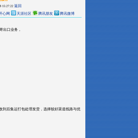
返回
8 15:27:22
开心网
天涯社区
腾讯朋友
腾讯微博
邮寄出口业务，
，收到后集运打包处理发货，选择较好渠道线路与优