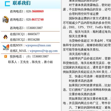
液体类物品的密封防护
对于液体类易泄露物品，密封处理
露，不仅影响自身物品的安全，还可
咨询电话1：020-
36680069
合理利用空间节省运费
国际快递运费的计算方式通常是按照货
咨询电话2：020-
86372740
尽可能减少产品内部包装的多余空间。
品，DHL、UPS、TNT、FedEx
咨询电话3：15360013007
四、报关与清关：顺利通过海关
在线OICQ1：80605677
报关注意事项
在线OICQ2：89334288
当货物价值超过 30 美金时，可
验和专业的知识，能够协助我们处理
在线MSN：
wjexpress@msn.com
至可能导致包裹被海关查扣。
在线E_MAIL：
wjexpress@vip.qq.com
清关流程与要点
投拆电话：（0）15360013007
当邮寄的产品价值过高时，需要缴
联系人：王先生，陈先生，唐小姐
和货物信息。海关在检查无误后，收
过国家的关税起征点，通常是不需要
例如美国的关税起征点为 800 美元，欧盟
五、快递公司选择：根据需求找到
时效要求高的选择
如果我们对时效要求较高，比如寄
选。它们拥有广泛的全球网络和快速
注重价格实惠的选择
而如果我们更加注重价格实惠，那
地，并且国内网点分布广泛，寄件非
六、了解目的国特殊规定：避免