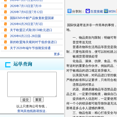
2026年7月27日至8月2日
2026年7月13日至7月19
分享到：
百度搜藏
MSN
2026年7月6日至7月12日
国际EMS中邮产品恢复欧盟国家
2026年6月29日至7月5日
国际快递寄送并非一件简单的事情，
地。
关于欧盟正式取消150欧元进口
2026年6月22日-28日国
一、物品类别与限制：明确可寄
新的欧盟海关规则对于低价值进口
普货寄送无忧
普通衣物和生活用品等普货是我们
关于2026年端午节假期安排通
制，只要包装得当，便可以轻松踏上
更多...
敏感货需谨慎处理
化妆品、液体、仿牌、食品、书籍
寄送时的重要合作伙伴。例如药品、
对于敏感品的进口规定差异极大。
以美国为例，对药品进口管控极为
严格的标准和认证要求，只有符合相
违禁品绝对禁止
武器、易燃易爆物品等违禁品是绝
品之前，一定要仔细检查，确保自己
提供收件人信息时，一定要使用英
何一个小的错误都可能导致快递无法
以上只查询公司专线，
那将是多么令人遗憾的事情。
查询其他线路请按这..
三、物品包装：精心打造安全与经