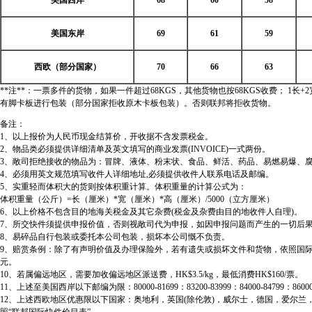
美国西岸
68
60
58
美国东岸
69
61
59
西欧（部分国家）
70
66
63
**注**：一票多件的货物，如果一件超过68KGS，其他货物也按68KGS收费； 1长+
有脚卡板进行包装（部分国家拒收原木卡板包装）。否则联邦将拒收货物。
备注：
1、以上报价为人民币现金结算价，开收据不含发票税金。
2、物品类必须提供详细清单及英文填写的商业发票(INVOICE)一式两份。
3、敞司拒绝接收的物品为：冒牌、液体、粉末状、食品、鲜活、药品、易燃易爆、
4、必须用英文规范填写收件人详细地址,必须提供收件人联系电话及邮编。
5、实重轻而体积大的货则按体积重计算。体积重量的计算公式为：
体积重量（公斤）=长（厘米）*宽（厘米）*高（厘米）/5000（立方厘米）
6、以上价格不包含目的地海关税金及其它杂费(税金及杂费由目的地收件人自理)。
7、所交快件须提供申报价值，否则视敞司代为申报，如因申报问题而产生的一切后
8、易碎品自行包装或委托本公司包装，损坏本公司慨不负责。
9、赔赏条例：除了有声明价值及办理保险外，若有遗失或损坏文件和货物，依照国际和国内货
元。
10、若属偏远地区，需要加收偏远地区派送费，HK$3.5/kg，最低消费HK$160/票。
11、上述至美国西岸以下邮编为限：80000-81699：83200-83999：84000-84799：86000-86
12、上述西欧地区优惠限以下国家：奥地利，英国(除伦敦)，威尔士，德国，爱尔