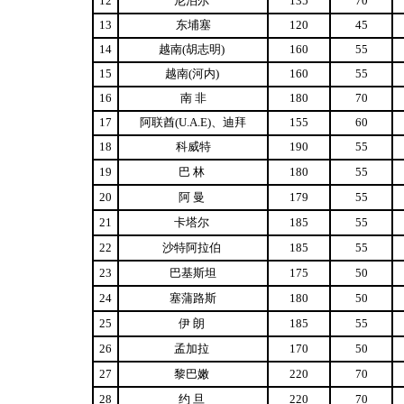
12
尼泊尔
135
70
13
东埔塞
120
45
14
越南(胡志明)
160
55
15
越南(河内)
160
55
16
南 非
180
70
17
阿联酋(U.A.E)、迪拜
155
60
18
科威特
190
55
19
巴 林
180
55
20
阿 曼
179
55
21
卡塔尔
185
55
22
沙特阿拉伯
185
55
23
巴基斯坦
175
50
24
塞蒲路斯
180
50
25
伊 朗
185
55
26
孟加拉
170
50
27
黎巴嫩
220
70
28
约 旦
220
70