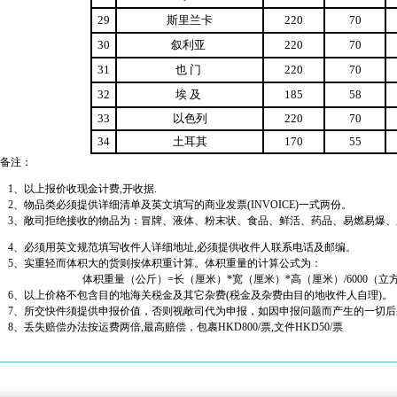
29
斯里兰卡
220
70
30
叙利亚
220
70
31
也 门
220
70
32
埃 及
185
58
33
以色列
220
70
34
土耳其
170
55
备注：
1、以上报价收现金计费,开收据.
2、物品类必须提供详细清单及英文填写的商业发票(INVOICE)一式两份。
3、敞司拒绝接收的物品为：冒牌、液体、粉末状、食品、鲜活、药品、易燃易爆、
4、必须用英文规范填写收件人详细地址,必须提供收件人联系电话及邮编。
5、实重轻而体积大的货则按体积重计算。体积重量的计算公式为：
体积重量（公斤）=长（厘米）*宽（厘米）*高（厘米）/6000（立方
6、以上价格不包含目的地海关税金及其它杂费(税金及杂费由目的地收件人自理)。
7、所交快件须提供申报价值，否则视敞司代为申报，如因申报问题而产生的一切后
8、丢失赔偿办法按运费两倍,最高赔偿，包裹HKD800/票,文件HKD50/票