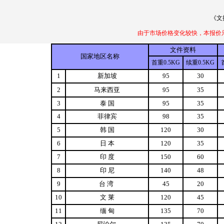
《文
由于市场价格变化较快，本报价只作参考
文件资料
国家地区名称
首重0.5KG
续重0.5KG
1
新加坡
95
30
2
马来西亚
95
35
3
泰 国
95
35
4
菲律宾
98
35
5
韩 国
120
30
6
日 本
120
35
7
印 度
150
60
8
印 尼
140
48
9
台 湾
45
20
10
文 莱
120
45
11
缅 甸
135
70