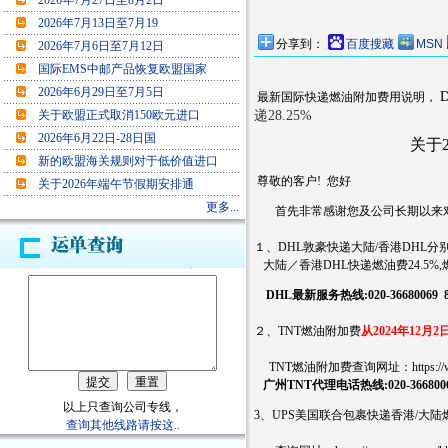
2026年7月27日至8月2日
2026年7月13日至7月19
分享到：
百度搜藏
MSN
2026年7月6日至7月12日
国际EMS中邮产品恢复欧盟国家
2026年6月29日至7月5日
最新国际快递燃油附加费用说明，
递28.25
%
关于欧盟正式取消150欧元进口
2026年6月22日-28日国
关于2024年12
新的欧盟海关规则对于低价值进口
尊敬的客户! 您好
关于2026年端午节假期安排通
更多...
首先非常感谢您及公司长期以来对
１、DHL敦豪快递大陆/香港DHL分
大陆／香港DHL快递燃油费24.5%
DHL最新服务热线:020-36680069 8
２、TNT燃油附加费
从2024年12月
TNT燃油附加费查询网址：
https:/
广州TNT代理电话热线:020-3668006
以上只查询公司专线，
3、UPS美国联合包裹快递香港/大
查询其他线路请按这..