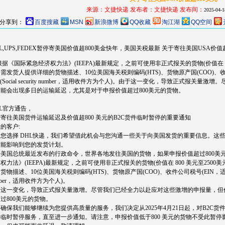
来源：文捷快递
发布者：
文捷快递
发布间：
2025-04-1
分享到：
百度搜藏
MSN
新浪微博
QQ收藏
淘江湖
QQ空间
L,UPS,FEDEX暂停寄美国价值超800美金快年，美国关税最新 关于寄往美国USA价值超
《国际紧急经济权力法》(IEEPA)最新规定，之前可使用非正式报关的货物(价值在 8
需发货人提供详细的货物描述、10位美国海关税则编码(HTS)、货物原产国(COO)、
(Social security number，适用收件方为个人)。
由于这一变化，导致正式报关量激增。尽
能会出现多日的运输延迟，尤其是对于申报价值超过800美元的货物。
L官方通告，
寄往美国货件运输延迟及价值超800 美元的B2C货件临时暂停的重要通知
的客户:
您选择 DHL快递，我们希望借此机会与您沟通一些关于向美国发货的重要信息。这些
可能影响到您的发货计划。
据美国总统最近发布的行政命令，世界各地发往美国的货物，如果申报价值超过800美
权力法》(IEEPA)最新规定，之前可使用非正式报关的货物(价值在 800 美元至25
货物描述、10位美国海关税则编码(HTS)、货物原产国(COO)、收件公司税号(EIN，适用收件方为
mber，适用收件方为个人)。
于这一变化，导致正式报关量激增。尽管我们已经全力以赴应对这些激增的申报量，但
过800美元的货物。
确保我们能够继续为您提供高质量的服务，我们决定从2025年4月21日起，对B2C货件
临时暂停服务，直至进一步通知。请注意，申报价值低于800 美元的货物不受此暂停影