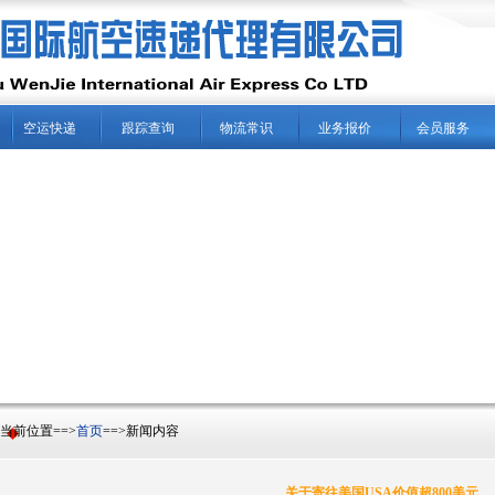
空运快递
跟踪查询
物流常识
业务报价
会员服务
前位置==>
首页
==>新闻内容
关于寄往美国USA价值超800美元