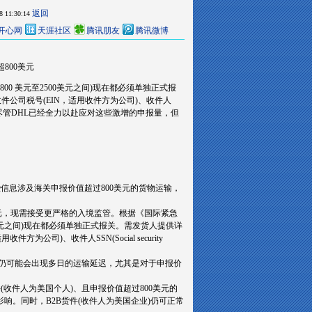
返回
8 11:30:14
开心网
天涯社区
腾讯朋友
腾讯微博
800美元
00 美元至2500美元之间)现在都必须单独正式报
收件公司税号(EIN，适用收件方为公司)、收件人
管DHL已经全力以赴应对这些激增的申报量，但
信息涉及海关申报价值超过800美元的货物运输，
元，现需接受更严格的入境监管。根据《国际紧急
00美元之间)现在都必须单独正式报关。需发货人提供详
公司)、收件人SSN(Social security
仍可能会出现多日的运输延迟，尤其是对于申报价
(收件人为美国个人)、且申报价值超过800美元的
响。同时，B2B货件(收件人为美国企业)仍可正常