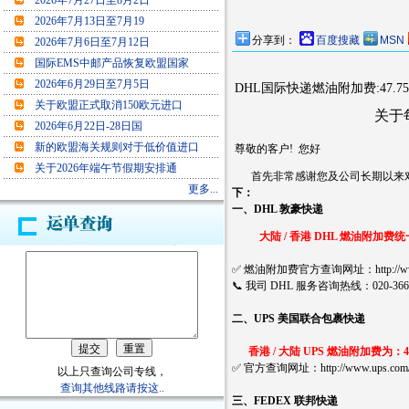
2026年7月27日至8月2日
2026年7月13日至7月19
分享到：
百度搜藏
MSN
2026年7月6日至7月12日
国际EMS中邮产品恢复欧盟国家
2026年6月29日至7月5日
DHL国际快递燃油附加费:47.75
关于欧盟正式取消150欧元进口
关于每周国际快递
2026年6月22日-28日国
新的欧盟海关规则对于低价值进口
尊敬的客户! 您好
关于2026年端午节假期安排通
首先非常感谢您及公司长期以来对
更多...
下：
一、DHL 敦豪快递
大陆 / 香港 DHL 燃油附加费统一为
✅ 燃油附加费官方查询网址：http://www.cn.dhl.c
📞 我司 DHL 服务咨询热线：020-36680
二、UPS 美国联合包裹快递
香港 / 大陆 UPS 燃油附加费为：45
✅ 官方查询网址：http://www.ups.com/hk/zh/s
以上只查询公司专线，
查询其他线路请按这..
三、FEDEX 联邦快递