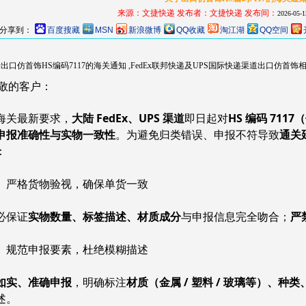
来源：文捷快递
发布者：
文捷快递
发布间：
2026-05-1
分享到：
百度搜藏
MSN
新浪微博
QQ收藏
淘江湖
QQ空间
出口仿首饰HS编码7117的海关通知 ,FedEx联邦快递及UPS国际快递渠道出口仿首
敬的客户：
海关最新要求，
大陆 FedEx、UPS 渠道
即日起对
HS 编码 711
申报准确性与实物一致性
。为避免归类错误、申报不符导致
通关
：
、严格货物验视，确保单货一致
必保证
实物数量、标签描述、材质成分
与申报信息完全吻合；
严
、规范申报要素，杜绝模糊描述
如实、准确申报
，明确标注
材质（金属 / 塑料 / 玻璃等）、种
述。