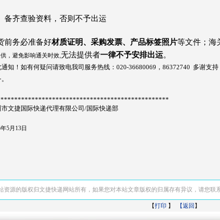
、备齐查验资料，否则不予出运
货前务必准备好
材质证明、采购发票、产品标签照片
等文件；海
无法提供者
一律不予安排出运
。
供，避免影响通关时效,
通知！如有何疑问请致电我司服务热线：020-36680069，86372740 
务。
**************************************************
州市文捷国际快递代理
有限公司/
国际快递
部
26年5月13日
站资源的版权归文捷快递网站所有，如果您对本站文章版权的归属存有异议，请您联
【
打印
】
【返回
】