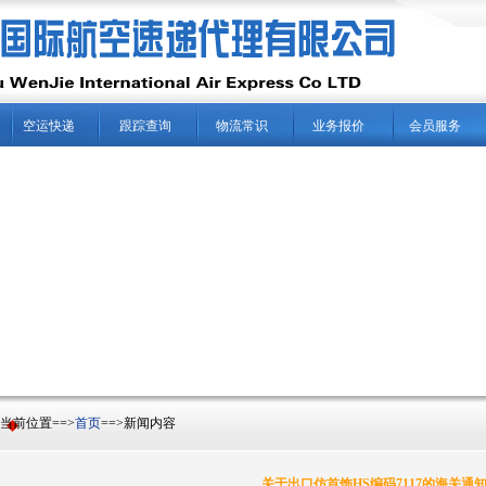
空运快递
跟踪查询
物流常识
业务报价
会员服务
前位置==>
首页
==>新闻内容
关于出口仿首饰HS编码7117的海关通