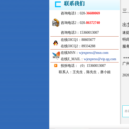
三
咨询电话1：020-
36680069
咨询电话2：020-
86372740
出
咨询电话3：15360013007
速提
特此
在线OICQ1：80605677
在线OICQ2：89334288
服
在线MSN：
wjexpress@msn.com
**
在线E_MAIL：
wjexpress@vip.qq.com
广
投拆电话：（0）15360013007
联系人：王先生，陈先生，唐小姐
20
本