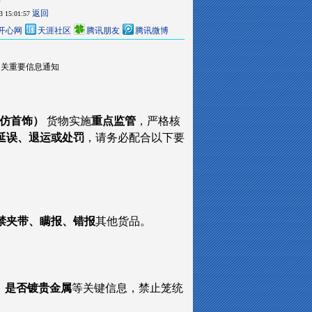
返回
3 15:01:57
开心网
天涯社区
腾讯朋友
腾讯微博
饰相关重要信息通知
7（仿首饰）
货物实施
重点监管
，严格核
延误、退运或处罚
，请务必配合以下要
禁夹带、瞒报、错报
其他货品。
类、是否镀贵金属
等关键信息，禁止笼统