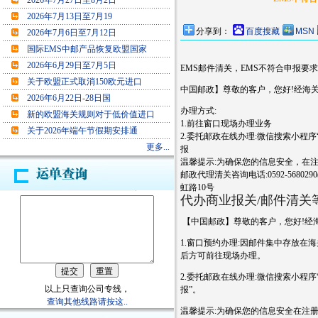
2026年7月27日至8月2日
2026年7月13日至7月19
分享到：
百度搜藏
MSN
2026年7月6日至7月12日
国际EMS中邮产品恢复欧盟国家
2026年6月29日至7月5日
EMS邮件清关，EMS不符合申报要
关于欧盟正式取消150欧元进口
中国邮政】尊敬的客户，您好!经海关
2026年6月22日-28日国
办理方式:
新的欧盟海关规则对于低价值进口
1.前往窗口现场办理业务
关于2026年端午节假期安排通
2.委托邮政在线办理:微信搜索小程序“EMS
更多...
报
温馨提示:为确保您的信息安全，在
邮政代理清关咨询电话:0592-5680290(
虹路10号
代办商业报关/邮件清关等服务
【中国邮政】尊敬的客户，您好!经海
1.窗口预约办理:因邮件集中存放在
后方可前往现场办理。
2.委托邮政在线办理:微信搜索小程序“EMS
以上只查询公司专线，
报”。
查询其他线路请按这..
温馨提示:为确保您的信息安全在注