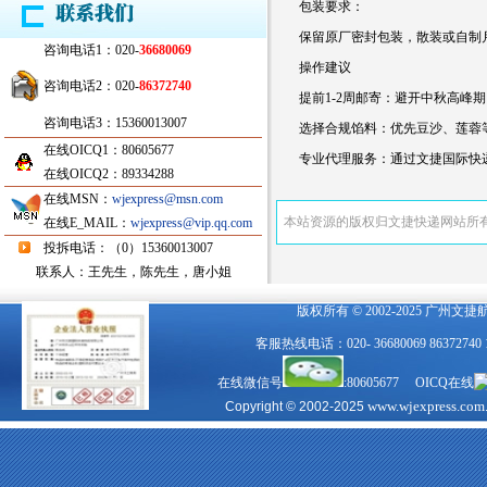
‌包装要求‌：
保留原厂密封包装，散装或自制月
咨询电话1：020-
36680069
操作建议
咨询电话2：020-
86372740
‌提前1-2周邮寄‌：避开中秋高
咨询电话3：15360013007
‌选择合规馅料‌：优先豆沙、莲
在线OICQ1：80605677
‌专业代理服务‌：通过文捷国际
在线OICQ2：89334288
在线MSN：
wjexpress@msn.com
本站资源的版权归文捷快递网站所
在线E_MAIL：
wjexpress@vip.qq.com
投拆电话：（0）15360013007
联系人：王先生，陈先生，唐小姐
版权所有 © 2002-2025 广州文
客服热线电话：020- 36680069 863727
在线微信号
:80605677 OICQ在线
www.wjexpress.com
Copyright © 2002-2025