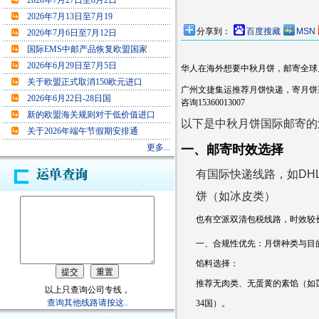
2026年7月27日至8月2日
2026年7月13日至7月19
分享到：
百度搜藏
MSN
2026年7月6日至7月12日
国际EMS中邮产品恢复欧盟国家
2026年6月29日至7月5日
华人在海外想要中秋月饼，邮寄全球
关于欧盟正式取消150欧元进口
广州文捷集运推荐月饼快递，寄月饼至
2026年6月22日-28日国
咨询15360013007
新的欧盟海关规则对于低价值进口
以下是中秋月饼国际邮寄的
关于2026年端午节假期安排通
更多...
一、邮寄时效选择
‌有国际快递线路，如DH
饼（如冰皮类）
也有空派双清包税线路，时效较
一、合规性优先：月饼种类与目
‌馅料选择‌：
推荐无肉类、无蛋黄的素馅（如
以上只查询公司专线，
查询其他线路请按这..
34国）。