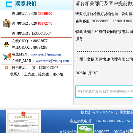
请各相关部门及客户提前做
咨询电话1：020-
36680069
请务必提前检查好货物包装，及时跟
咨询客服02036680069，15360013007
咨询电话2：020-
86372740
特此通知！如有何疑问请致电我司服务
咨询电话3：15360013007
服务。
在线OICQ1：80605677
在线OICQ2：89334288
***************************
在线MSN：
wjexpress@msn.com
广州市文捷国际快递代理
有限公司
在线E_MAIL：
wjexpress@vip.qq.com
投拆电话：（0）15360013007
2026年1月23日
联系人：王先生，陈先生，唐小姐
本站资源的版权归文捷快递网站所
版权所有 © 2002-2025 广州文
客服热线电话：020- 36680069 863727
在线微信号
:80605677 OICQ在线