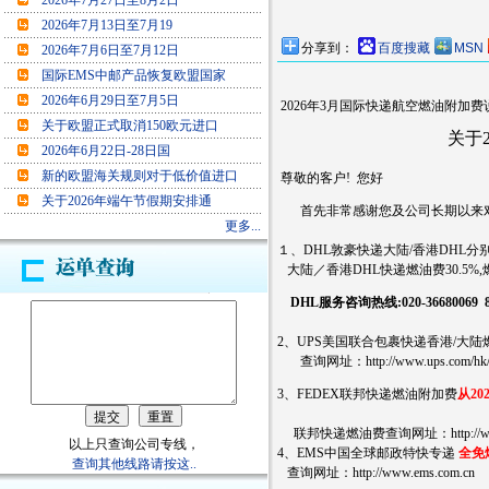
2026年7月27日至8月2日
2026年7月13日至7月19
分享到：
百度搜藏
MSN
2026年7月6日至7月12日
国际EMS中邮产品恢复欧盟国家
2026年6月29日至7月5日
2026年3
月国际快递航空燃油附加费
关于欧盟正式取消150欧元进口
关于2026年03
2026年6月22日-28日国
新的欧盟海关规则对于低价值进口
尊敬的客户! 您好
关于2026年端午节假期安排通
首先非常感谢您及公司长期以来对
更多...
１、DHL敦豪快递大陆/香港DHL分
大陆／香港DHL快递燃油费30.5%
DHL服务咨询热线:020-36680069 8
2、UPS美国联合包裹快递香港/大
查询网址：http://www.ups.com/hk/zh/suppo
3、FEDEX联邦快递燃油附加费
从20
联邦快递燃油费查询网址：http://www.fedex.co
以上只查询公司专线，
4、EMS中国全球邮政特快专递
全免
查询其他线路请按这..
查询网址：
http://www.ems.com.cn