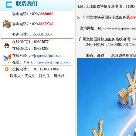
EMS全球邮政特快专递电话：11185 或 1
咨询电话1：020-
36680069
5、广州文捷快递国际专线服务
从20
咨询电话2：020-
86372740
查询网址：
http://www.wjexpress.co
咨询电话3：15360013007
广州文捷国际快递服务热线电话: 020-366
在线OICQ1：80605677
24小时热线：15360082960 15360
在线OICQ2：89334288
在线MSN：
wjexpress@msn.com
顺祝: 商祺! 感谢您使用文捷
在线E_MAIL：
wjexpress@vip.qq.com
投拆电话：（0）15360013007
联系人：王先生，陈先生，唐小姐