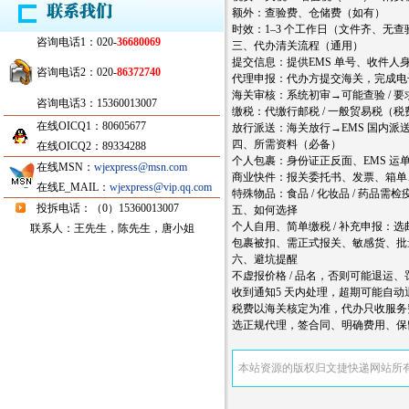
额外：查验费、仓储费（如有）
时效：1–3 个工作日（文件齐、无查验）
咨询电话1：020-
36680069
三、代办清关流程（通用）
提交信息：提供EMS 单号、收件人
咨询电话2：020-
86372740
代理申报：代办方提交海关，完成电子
海关审核：系统初审→可能查验 / 要
咨询电话3：15360013007
缴税：代缴行邮税 / 一般贸易税（
在线OICQ1：80605677
放行派送：海关放行→EMS 国内派
四、所需资料（必备）
在线OICQ2：89334288
个人包裹：身份证正反面、EMS 运
在线MSN：
wjexpress@msn.com
商业快件：报关委托书、发票、箱单
在线E_MAIL：
wjexpress@vip.qq.com
特殊物品：食品 / 化妆品 / 药品需检疫
投拆电话：（0）15360013007
五、如何选择
个人自用、简单缴税 / 补充申报：
联系人：王先生，陈先生，唐小姐
包裹被扣、需正式报关、敏感货、批量
六、避坑提醒
不虚报价格 / 品名，否则可能退运、
收到通知5 天内处理，超期可能自动
税费以海关核定为准，代办只收服务
选正规代理，签合同、明确费用、保
本站资源的版权归文捷快递网站所