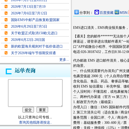
2026年7月27日至8月2日
2026年7月13日至7月19
分享到：
百度搜藏
MSN
2026年7月6日至7月12日
国际EMS中邮产品恢复欧盟国家
2026年6月29日至7月5日
EMS进口清关，EMS商业报关服务， 
关于欧盟正式取消150欧元进口
【通关】您的邮件*******无法
2026年6月22日-28日国
择退运，请登录进出境邮件通关"一站式”办理平台(
新的欧盟海关规则对于低价值进口
口"APP或微信小程序、中国国际
电话:020-38187432，工作日8:30-12:00
关于2026年端午节假期安排通
更多...
代办邮政 EMS 进口邮件清关，
的场景。
一、什么情况需要代办清关(广州文捷快
包裹货值超 2000 元（个人自用合理
含化妆品、食品、药品、奢侈品等敏感
收到 EMS 短信通知：补充申报、
个人没时间 / 不懂流程，或包裹被
二、两种代办渠道（官方 vs 第三
1. 邮政官方代办（最稳妥）
办理入口：微信：EMS 国际邮件代
2. 第三方清关公司（适合复杂 / 
以上只查询公司专线，
服务范围：全国口岸、个人 / 商业
查询其他线路请按这..
费用：基础服务费：300–600 元 /
税费：关税 + 增值税（13%）+ 消