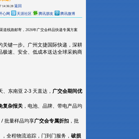
返回
7 14:36:28
开心网
天涯社区
腾讯朋友
腾讯微博
S等渠道线路邮寄，2026年广交会样品快递专属方案
占订单的关键一步。广州文捷国际快递，深耕
品极速、安全、低成本送达全球采购商
4 天、东南亚 2-3 天直达，
广交会期间优
免复杂报关
，电池、品牌、带电产品均
 / 批量样品均享
广交会专属折扣
，批
防潮），全程物流追踪，门到门服务，
破损