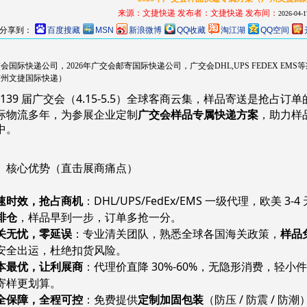
来源：文捷快递
发布者：
文捷快递
发布间：
2026-04-1
分享到：
百度搜藏
MSN
新浪微博
QQ收藏
淘江湖
QQ空间
会国际快递公司，2026年广交会邮寄国际快递公司，广交会DHL,UPS FEDEX EM
广州文捷国际快递）
 139 届广交会（4.15-5.5）全球客商云集，样品寄送是抢
际物流多年，为参展企业定制
广交会样品专属快递方案
，助力样
中。
、核心优势（直击展商痛点）
速时效，抢占商机
：DHL/UPS/FedEx/EMS 一级代理，欧美 3-
排仓
，样品早到一步，订单多抢一分。
关无忧，零延误
：专业清关团队，熟悉全球各国海关政策，
样品
安全出运，杜绝扣货风险。
本最优，让利展商
：代理价直降 30%-60%，无隐形消费，轻小件
寄样更划算。
全保障，全程可控
：免费提供
定制加固包装
（防压 / 防震 / 