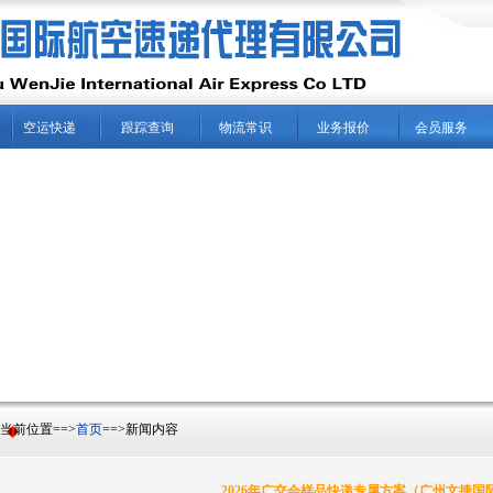
空运快递
跟踪查询
物流常识
业务报价
会员服务
前位置==>
首页
==>新闻内容
2026年广交会样品快递专属方案（广州文捷国