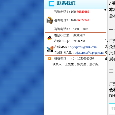
/
本
咨询电话1：020-
36680069
急
咨询电话2：020-
86372740
二
咨询电话3：15360013007
在线OICQ1：80605677
广
在线OICQ2：89334288
免
在线MSN：
wjexpress@msn.com
批
在线E_MAIL：
wjexpress@vip.qq.com
展
投拆电话：（0）15360013007
联系人：王先生，陈先生，唐小姐
三
广
会
D
本