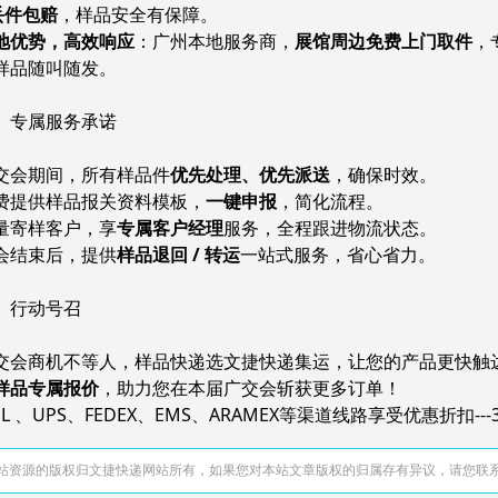
 丢件包赔
，样品安全有保障。
地优势，高效响应
：广州本地服务商，
展馆周边免费上门取件
，
样品随叫随发。
、专属服务承诺
交会期间，所有样品件
优先处理、优先派送
，确保时效。
费提供样品报关资料模板，
一键申报
，简化流程。
量寄样客户，享
专属客户经理
服务，全程跟进物流状态。
会结束后，提供
样品退回 / 转运
一站式服务，省心省力。
、行动号召
交会商机不等人，样品快递选文捷快递集运，让您的产品更快触
样品专属报价
，助力您在本届广交会斩获更多订单！
HL 、UPS、FEDEX、EMS、ARAMEX等渠道线路享受优惠折扣---
站资源的版权归文捷快递网站所有，如果您对本站文章版权的归属存有异议，请您联