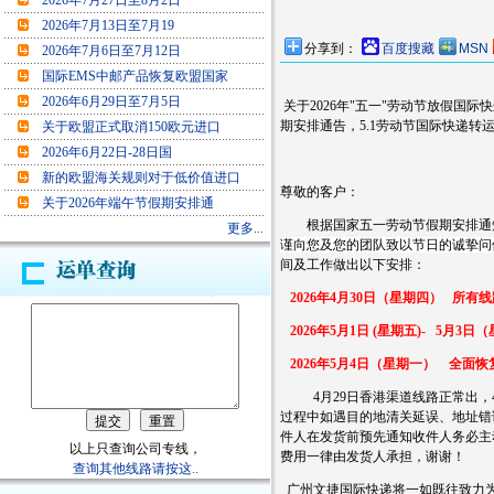
2026年7月27日至8月2日
2026年7月13日至7月19
分享到：
百度搜藏
MSN
2026年7月6日至7月12日
国际EMS中邮产品恢复欧盟国家
2026年6月29日至7月5日
关于2026年"五一"劳动节放假国际快
期安排通告，5.1劳动节国际快递转运
关于欧盟正式取消150欧元进口
2026年6月22日-28日国
新的欧盟海关规则对于低价值进口
尊敬的客户：
关于2026年端午节假期安排通
根据国家五一劳动节假期安排通知
更多...
谨向您及您的团队致以节日的诚挚问
间及工作做出以下安排：
2026年4月30日（星期四） 所有线
2026年5月1日 (星期五)- 5月
2026年5月4日（星期一） 全面
恢
4月29日香港渠道线路正常出，4
过程中如遇目的地清关延误、地址错
件人在发货前预先通知收件人务必主
以上只查询公司专线，
费用一律由发货人承担，谢谢！
查询其他线路请按这..
广州
文捷
国际快递
将
一如既往致力为您